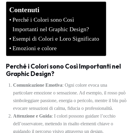
Contenuti
Perché i Colori sono Così
Importanti nel Graphic Design?
Esempi di Colori e Loro Significato
Emozioni e colore
Perché i Colori sono Così Importanti nel
Graphic Design?
Comunicazione Emotiva
: Ogni colore evoca una
particolare emozione o sensazione. Ad esempio, il rosso può
simboleggiare passione, energia o pericolo, mentre il blu può
evocare sensazioni di calma, fiducia o professionalità.
Attenzione e Guida
: I colori possono guidare l’occhio
dell’osservatore, mettendo in risalto elementi chiave o
guidando il percorso visivo attraverso un design.