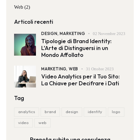
Web
(2)
Articoli recenti
DESIGN,
MARKETING
02 Novembre 2023
Tipologie di Brand Identity:
L’Arte di Distinguersi in un
Mondo Affollato
MARKETING,
WEB
31 Ottobre 2023
Video Analytics per il Tuo Sito:
La Chiave per Decifrare i Dati
Tag
analytics
brand
design
identity
logo
video
web
Prenota subito una consulenza